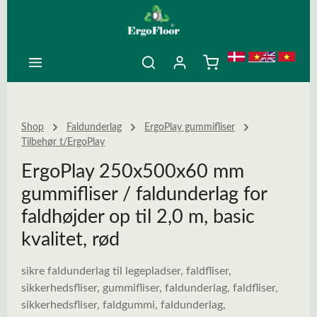
ovedindhold
Shop
Faldunderlag
ErgoPlay gummifliser
Tilbehør t/ErgoPlay
ErgoPlay 250x500x60 mm
gummifliser / faldunderlag for
faldhøjder op til 2,0 m, basic
kvalitet, rød
sikre faldunderlag til legepladser, faldfliser,
sikkerhedsfliser, gummifliser, faldunderlag, faldfliser,
sikkerhedsfliser, faldgummi, faldunderlag,