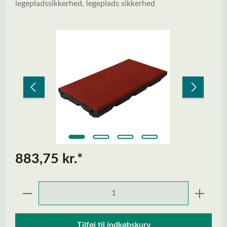
legepladssikkerhed, legeplads sikkerhed
Spring over billedgalleri
883,75 kr.*
Produktmængde: Indtast den ønskede mængd
Tilføj til indkøbskurv