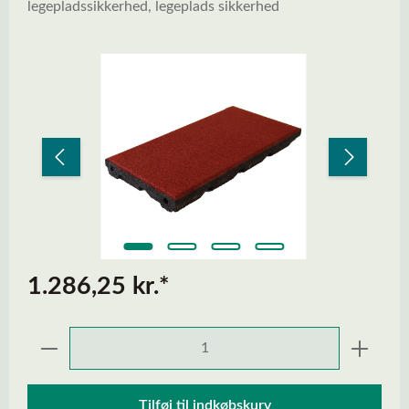
legepladssikkerhed, legeplads sikkerhed
Spring over billedgalleri
1.286,25 kr.*
Produktmængde: Indtast den ønskede mængd
Tilføj til indkøbskurv