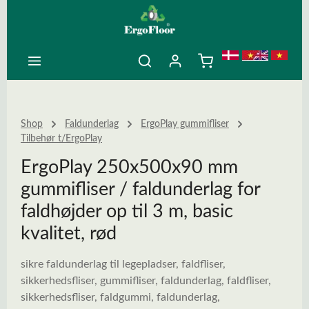
ovedindhold
Shop
Faldunderlag
ErgoPlay gummifliser
Tilbehør t/ErgoPlay
ErgoPlay 250x500x90 mm
gummifliser / faldunderlag for
faldhøjder op til 3 m, basic
kvalitet, rød
sikre faldunderlag til legepladser, faldfliser,
sikkerhedsfliser, gummifliser, faldunderlag, faldfliser,
sikkerhedsfliser, faldgummi, faldunderlag,