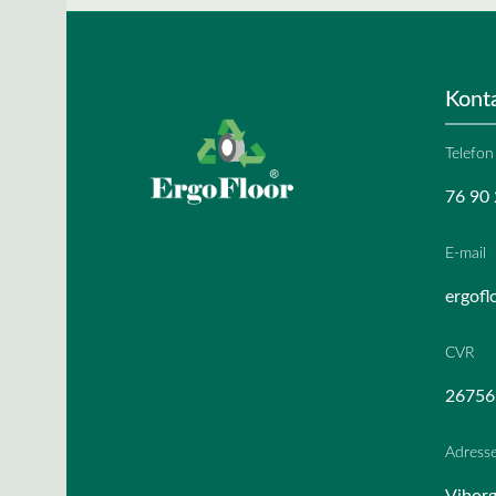
Kont
Telefon
76 90 
E-mail
ergofl
CVR
26756
Adress