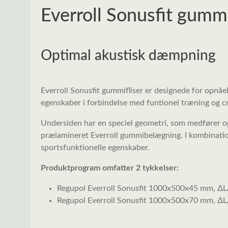
Everroll Sonusfit gummi
Optimal akustisk dæmpning
Everroll Sonusfit gummifliser er designede for opnåe
egenskaber i forbindelse med funtionel træning og cr
Undersiden har en speciel geometri, som medfører o
prælamineret Everroll gummibelægning.
I kombinatio
sportsfunktionelle egenskaber.
Produktprogram omfatter 2 tykkelser:
Regupol Everroll Sonusfit 1000x500x45 mm,
∆L
Regupol Everroll Sonusfit 1000x500x70 mm,
∆L