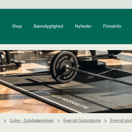
r
Shop
Bæredygtighed
Nyheder
Firmainfo
r
Gulve - Gulvbelægninger
Everroll Gummigulve
Everroll gum