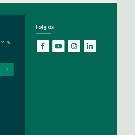
Følg os
ev, og
fter du,
HA, og
lder.
ævet.
r
og
vilkår og