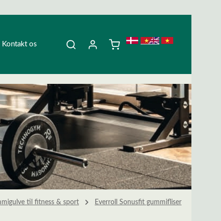
Kontakt os
migulve til fitness & sport
Everroll Sonusfit gummifliser