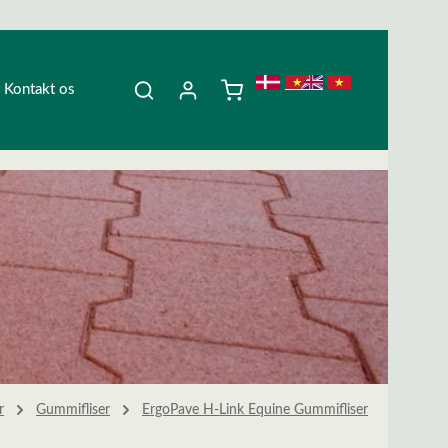
Kontakt os
r
Gummifliser
ErgoPave H-Link Equine Gummifliser