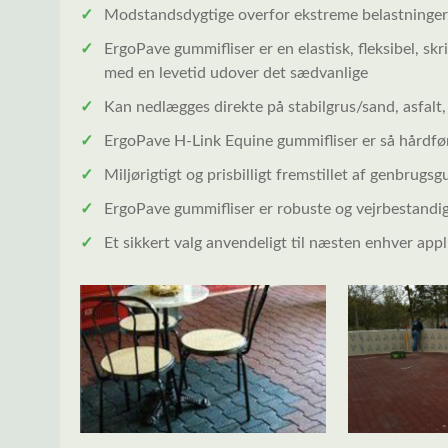
✓
Modstandsdygtige overfor ekstreme belastninger,
✓
ErgoPave gummifliser er en elastisk, fleksibel,
med en levetid udover det sædvanlige
✓
Kan nedlægges direkte på stabilgrus/sand, asfalt,
✓
ErgoPave H-Link Equine gummifliser er så hårdføre
✓
Miljørigtigt og prisbilligt fremstillet af genbrug
✓
ErgoPave gummifliser er robuste og vejrbestandi
✓
Et sikkert valg anvendeligt til næsten enhver appl