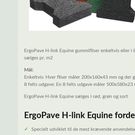
ErgoPave H-link Equine gummifliser enkeltvis eller i 8
sælges pr. m2
Mål:
Enkeltvis: Hver fliser måler 200x160x43 mm og der 
8 felts udgave: En 8 felts udgave måler 500x580x23
ErgoPave H-link Equine sælges i rød, grøn og sort
ErgoPave H-link Equine forde
✓
Specielt udviklet til de mest krævende anvendel