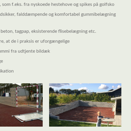
 som f.eks. fra nyskoede hestehove og spikes på golfsko
 skridsikker, falddæmpende og komfortabel gummibelægning
 beton, tagpap, eksisterende flisebelægning etc.
, at de i praksis er uforgængelige
sgummi fra udtjente bildæk
ge
ikation