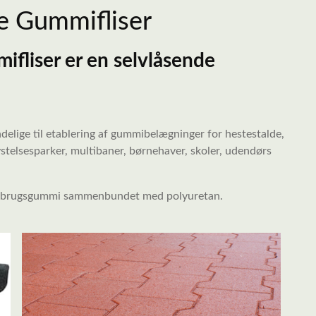
e Gummifliser
fliser er en selvlåsende
delige til etablering af gummibelægninger for hestestalde,
lystelsesparker, multibaner, børnehaver, skoler, udendørs
genbrugsgummi sammenbundet med polyuretan.