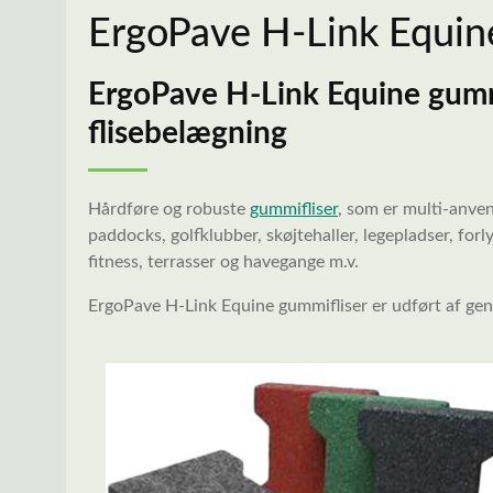
ErgoPave H-Link Equin
ErgoPave H-Link Equine gummi
flisebelægning
Hårdføre og robuste
gummifliser
, som er multi-anven
paddocks, golfklubber, skøjtehaller, legepladser, for
fitness, terrasser og havegange m.v.
ErgoPave H-Link Equine gummifliser er udført af 