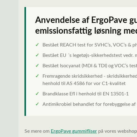
Anvendelse af ErgoPave gum
emissionsfattig løsning med
✓
Bestået REACH test for SVHC’s, VOC’s & ph
✓
Bestået EU ´s legetøjs-sikkerhedstest vedr. m
✓
Bestået Isocyanat (MDI & TDI) og VOC’s tes
✓
Fremragende skridsikkerhed - skridsikkerhed
henhold til AS 4586 for vor C1-kvalitet
✓
Brandklasse Efl i henhold til EN 13501-1
✓
Antimikrobiel behandlet for forebyggelse a
Se mere om
ErgoPave gummifliser
på vores webshop