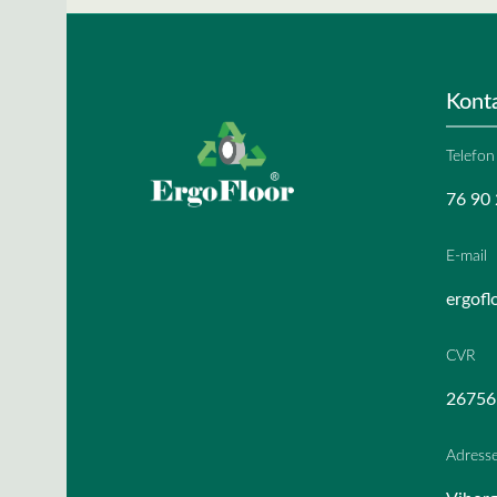
Kont
Telefon
76 90 
E-mail
ergofl
CVR
26756
Adress