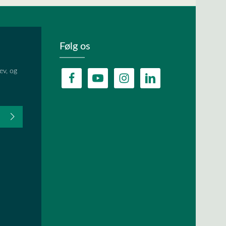
Følg os
ev, og
fter du,
HA, og
lder.
ævet.
r
og
vilkår og