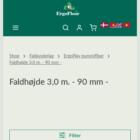
ovedindhold
Shop
Faldunderlag
ErgoPlay gummifliser
Faldhøjde 3,0 m. - 90 mm -
Faldhøjde 3,0 m. - 90 mm -
Filter