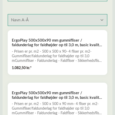
ErgoPlay 500x500x90 mm gummifliser /
faldunderlag for faldhøjder op til 3,0 m, basic kvalitet,
grøn
- Prisen er pr. m2 - 500 x 500 x 90- 4 fliser pr. m2-
Gummifliser/faldunderlag for faldhøjder op til 3,0
mGummifliser - Faldunderlag - Faldfliser - Sikkerhedsfliser
- FaldgummiErgoPlay gummifliser er et godt alternativ til
1.082,50 kr.*
traditionelle faldunderlag, og er konstrueret til at yde
optimal falddæmpning og skridsikkerhed for opnåelse af
et sikkert legeunderlag. ErgoPlay er en nemt installeret og
prisbillig løsning, der kun kræver minimal vedligeholdelse.-
Falddæmpende og elastisk- Skridsikkert og slidstærkt-
ErgoPlay 500x500x90 mm gummifliser /
Miljøvenligt og ugiftigt- Mange forskellige dekorative
faldunderlag for faldhøjder op til 3,0 m, basic kvalitet,
farver- Vanddrænende - permeabelt- Lav brandbarhedLæs
rød
mere her om ErgoPlay gummifliser - faldunderlag
- Prisen er pr. m2 - 500 x 500 x 90 mm- 4 fliser pr. m2-
Gummifliser/faldunderlag for faldhøjder op til 3,0
mGummifliser - Faldunderlag - Faldfliser - Sikkerhedsfliser