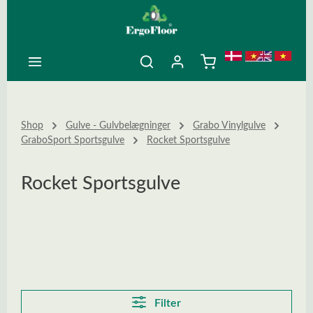
ovedindhold
Shop
Gulve - Gulvbelægninger
Grabo Vinylgulve
GraboSport Sportsgulve
Rocket Sportsgulve
Rocket Sportsgulve
Filter