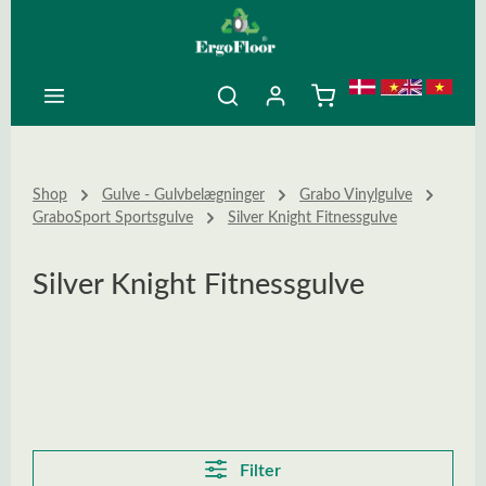
ovedindhold
Shop
Gulve - Gulvbelægninger
Grabo Vinylgulve
GraboSport Sportsgulve
Silver Knight Fitnessgulve
Silver Knight Fitnessgulve
Filter