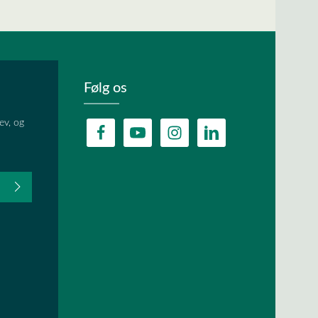
Følg os
ev, og
fter du,
HA, og
lder.
ævet.
r
og
vilkår og