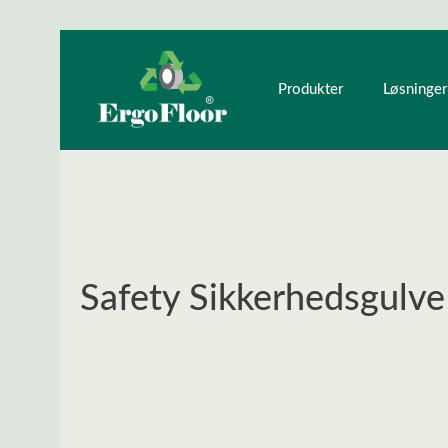
ndhold
Gå til hovednavigation
Produkter
Løsninger
Safety Sikkerhedsgulve