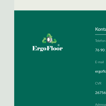
Kont
Telefon
76 90 
E-mail
ergofl
CVR
26756
Adress