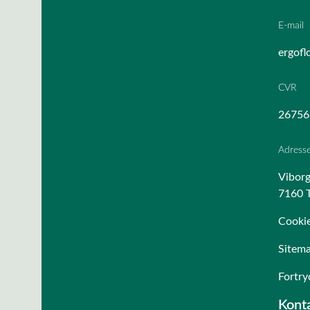
E-mail
ergofl
CVR
26756
Adress
Viborg
7160 T
Cookie
Sitem
Fortry
Konta