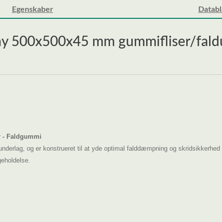
Egenskaber
Datab
y 500x500x45 mm gummifliser/faldun
er - Faldgummi
aldunderlag, og er konstrueret til at yde optimal falddæmpning og skridsikkerhe
geholdelse.