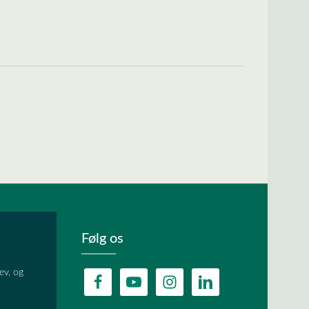
Følg os
ev, og