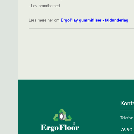
- Lav brandbarhed
Læs mere her om
ErgoPlay gummifliser - faldunderlag
Kont
Telefon
76 90 