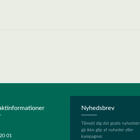
aktinformationer
Nyhedsbrev
Tilmeld dig det gratis nyhedsbr
gå ikke glip af nyheder eller
20 01
kampagner.