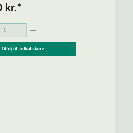
 kr.*
ngde: Indtast den ønskede mængde, eller 
Tilføj til indkøbskurv