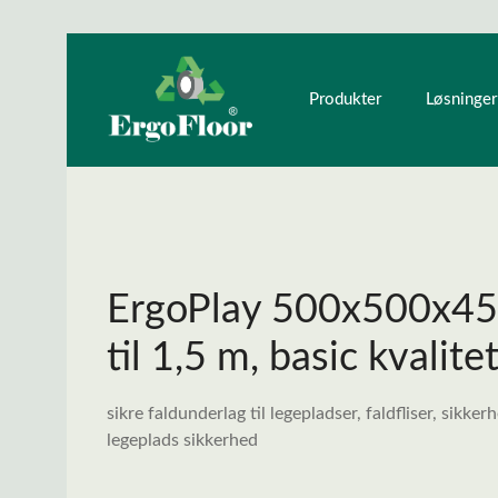
ndhold
Gå til hovednavigation
Produkter
Løsninger
ErgoPlay 500x500x45 
til 1,5 m, basic kvalitet
sikre faldunderlag til legepladser, faldfliser, sikke
legeplads sikkerhed