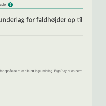
lade
3
derlag for faldhøjder op til
d for opnåelse af et sikkert legeunderlag. ErgoPlay er en nemt